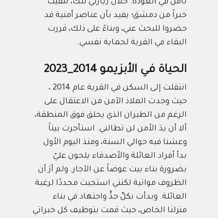
نأمل في العودة. خلال زيارتي تلك، تلقيت
خبراً من دمشق؛ يفيد بأن عناصر أمنية قد
حضروا للبحث عني، وبناءً على ذلك، قررت
البقاء في القرية لحماية نفسي.
الحياة في الأبزيمو 2014_2023
انتقلت إلى السكن في القرية عام 2014 ،
حيث وجدت الملاذ الآمن من الاعتقال على
الرغم من الطيران الذي يحلق فوق المنطقة،
ألا أن يدَ الأمن لن تطالني. استأجرت بيتاً
وعشنا فيه حوالي السنة، ومنذ اليوم الأول
بدأ أفراد العائلة والأصدقاء يلحون عليّ
بضرورة بناء بيت عوضاً عن الآجار. ولم أرَ أن
الظروف مواتية لكنني استجبت مجددًا لرغبة
العائلة. وبدأت بكلِّ جدٍّ واجتهاد في بناء
منزلنا الخاص، حيث قمت بتوظيف كل خبراتي