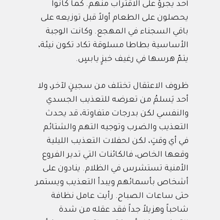
أحد يجرؤ على الاقتراب منهم. كما كانوا
يحصلون على الطعام أولاً قبل توزيعه على
باقي السجناء في المهجع. وكانت الوجبة
الأساسية بطاطا مسلوقة تكاد تكون نيئة،
يتمّ هرسها في رغيف خبزٍ يابسٍ.
ظروف الاعتقال تختلف من سجينٍ لآخر، ولا
أحد يَسلمُ من تعرضه للتعذيب الجسدي
والنفسي لكن بدرجات متفاوتة، قد يحدث
التعذيب والضرب وتوجيه التهم والشتائم
في أي وقتٍ، لكن لحفلات التعذيب الليلية
وقعها الخاص، فالكائنات التي تدير الفروع
الأمنية تستشرس في الظلام. ينادون على
أشخاص بأسمائهم ويبدأ التعذيب ويستمر
حتى ساعات الصباح. رأيت عامل نظافة
شاحباً وهزيلاً جداً فقد عقله من شدة