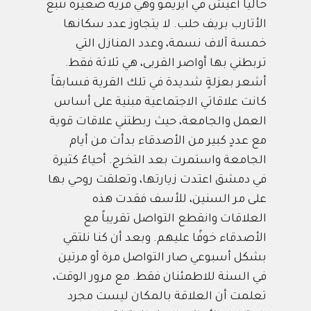
حاليا أعيش في
أبزيمو وهي قرية صغيرة تتبع
الأتارب بريف حلب. لا يتجاوز عدد سكانها
خمسة آلاف نسمة، وعدد المنازل التي
تربطني بها أواصر القربى، هي ثلاثة فقط.
أشعر بعزلةٍ شديدة في تلك القرية فسابقاً
كانت علاقاتي الاجتماعية مبنية على أساس
العمل والجامعة، حيث ربطتني علاقات قوية
مع عددٍ كبير من الأصدقاء بدأت من أيام
الجامعة واستمرت بعد التخرج. أحياءٌ كثيرة
في دمشق اعتدت زيارتها، وتعلقت روحي بها
على مر السنين، للأسف فقدت هذه
العلاقات وانقطع التواصل تقريباً مع
الأصدقاء خوفًا عليهم. وبعد أن كنا نلتقي
بشكل أسبوعي صار التواصل مرة أو مرتين
في السنة للاطمئنان فقط. مع مرور الوقت،
تعلمت أن العلاقة بالمكان ليست مجرد