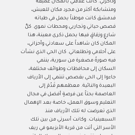
وذاكرتي. كانت علاقتي بالمكان عميقةً
ومتشابكة أكثر من مجرد مكان للعيش،
فدمشق كانت موطناً يحمل في طياته
قصص حياتي وتجاربي ومحطات نموي. كلٌّ
شارعٍ وزقاقٍ فيها يحمل ذكرى معينة، هذا
المكان كان شاهداً على سعادتي وأحزاني،
على أحلامي وتطلعاتي. كان الحي الذي نشأت
فيه صورةً مصغرة من سورية، ينتمي
السكان إلى محافظات وطوائف مختلفة،
جاءوا إلى الحي بقصص تنتمي إلى الأرياف
البعيدة والنائية. معظمهم قَدُمَ إلى
العاصمة بحثاً عن فرصةٍ أفضل في مجال
التعليم وسوق العمل، خاصة بعد الإهمال
الذي تعرضت له تلك الأرياف منذ
السبعينيات. وكانت أسرتي من بين تلك
الأسر التي أتت من قرية الأبزيمو في ريف