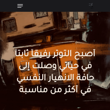
Menu
Ski
t
Close
mai
Menu
conten
أصبح
التوتر
رفيقاً
ثابتاً
في
حياتي
وصلت
إلى
حافة
الانهيار
النفسي
في
أكثر
من
مناسبة