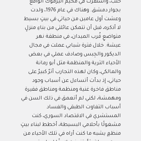
حلب، واستقرت في مخيم اليرموك الواقع
بجوار دمشق. وهناك في عام 1976، ولدت
وعشت أول عامين من حياتي في بيتٍ بسيط
لا أذكره، قبل أن تتمكن عائلتي من بناءِ منزلٍ
متواضعٍ قُرب الميدان، في منطقة نهر
عيشة. خلال فترة شبابي عملت في مجال
الديكور والجِبس وصادف عملي في بعض
الأحياء الثرية والمنظمة مثل أبو رمانة
والمالكي، وكان لهذه التجارب أثرٌ كبيرٌ على
حياتي، إذ بدأت أتساءل عن أسباب وجود
مناطق فاخرة غنية ومنظمة ومناطق فقيرة
ومهمشة، لكني لم أتعمق في ذلك السن في
أسباب التفاوت الطبقي والفساد
المستشري في الاقتصاد السوري، كنت
مشغولًا بأحلامي البسيطة، أخطط لبناء بيتٍ
منظمٍ يشبه ما كنت أراه في تلك الأحياء من