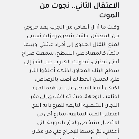
الاعتقال الثاني.. نجوت من
الموت
وكنت ما أزال أتعافى من الجرب بعد خروجي
من المعتقل، حلقت شعري وعزلت نفسي
لمنع انتقال العدوى إلى أفراد عائلتي. وبينما
نائماً، كالمعتاد على السطح، سمعت صراخ
أختي تحذرني، فحاولت الهروب عبر القفز إلى
سطح البناء المجاور، لكنهم أطلقوا النار
عليّ، لحسن الحظ لم أصبْ بالرصاص،
لكنهم ألقوا القبض علي. في هذه المرة،
اختلفت الوجهة، حيث تم اقتيادي إلى مقر
اللجان الشعبية التابعة للفرع ذاته الذي
اعتقلني المرة السابقة، سارع أخي في
الاتصال بشخص ولحق بالدورية التي
أخذتني، ثمّ توسط للإفراج عني من مكان