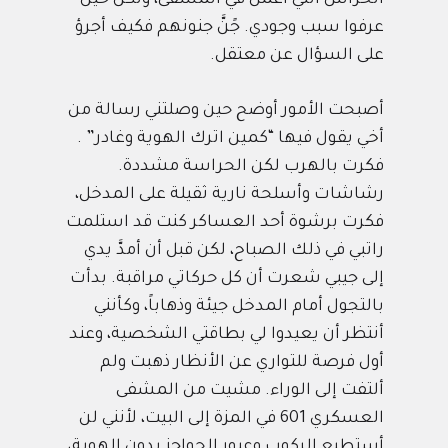
عرفوا سبب وجودي. جًنَّ جنونهم فكيف أجرؤ
على السؤال عن معتقل.
أصبحت الأمور أوضح حين وصلتني رسالة من
أخي يقول فيها “كمين اترك الهوية وغادر” .
فكرت بالهرب لكن الحراسة مشددة.
رشاشات وأسلحة نارية ثقيلة على المدخل،
فكرت برشوة أحد العساكر كنت قد استلمت
راتبي في ذلك الصباح، لكن قبل أن أمدَّ يدي
إلى جيبي شعرت أن كل حركاتي مراقبة. بدأت
بالتجول أمام المدخل جيئة وذهاباً، وكأنني
أنتظر أن يعيدوا لي بطاقتي الشخصية، وعند
أول فرصة للتواري عن الأنظار ذهبت ولم
ألتفت إلى الوراء. مشيت من المشفى
العسكري 601 في المزة إلى البيت، لأنني لن
أستطيع الركوب وعبور الحواجز بدون الهوية،