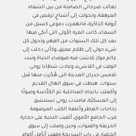
تعالت صرخاتي الصامتة من بين الشفاه
المرهقة، وتحولت إلى أشباحٍ ترقص في
أروقة الذاكرة، فانهمرت دموعي كسيل من
السماء، كانت المرة الأولى التي أبكي فيها
بعد كل تلك السنوات من القهر، وتحول كل
شيء حولي إلى ظلام عميق، وكأني دخلت إلى
عالم مواز تلاشت فيه ضوضاء الحياة وتبدد
الوقت في اللاشيء، وعادت شظايا روحي
تلامس جدران المدينة التي هُجّرت منها قبل
سنوات. هبطت في سوق الهال القديم
وأكملت باتجاه المناخلية ثم الكلّاسة وصولًا
إلى المسكيّة، فامتدت روحي تستنشق
زجاجات العطر وأغلفة الكتب المرصوفة
قرب الجامع الأموي، ألقيت التحية على حجارة
الحريقة والقنوات، وحين وصلت إلى سوق
الخضار في باب السريجة وقفت أتأمل أكوام