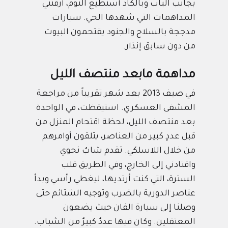
بجانب الباب وبالكاد أستطيع النوم، أرقتني
المداهمات التي شهدها الحي. سيارات
مدججة بالسلاح والجنود يقتحمون البيوت
من دون سابق إنذار.
مداهمة مابعد منتصف الليل
في صيف 2013 بعد شهر تقريباً من مراجعة
المشفى العسكري. استيقظت، في الواحدة
بعد منتصف الليل، لحظة اقتحام المنزل من
قبل عددٍ كبير من العناصر، يتلقون أوامرهم
من خلال اللاسلكي. تقدم شابٌ نحوي
واقتادني إلى الخارج، وفي الطريق قلب
السترة، التي كنت أرتديها، ليغطي رأسي وبدأ
عناصر الدورية بالضرب وتوجيه الشتائم حتى
وصلنا إلى سيارة الفان حيث يضعون
المعتقلين. وكان فيها عددٌ كبيرٌ من الشباب.