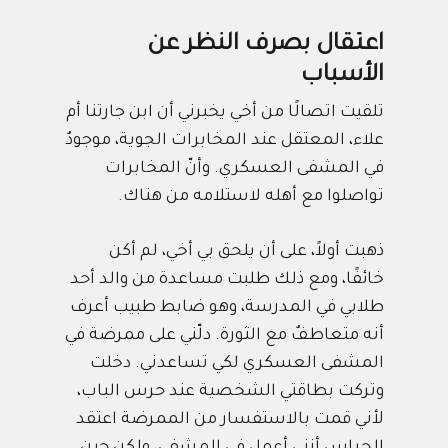
اعتقال بصرف النظر عن
الأسباب
تلقيت اتصالًا من أخي يخبرني أن ابن جارتنا أم
علاء، المعتقل عند المخابرات الجوية، موجودٌ
في المشفى العسكري. وأنّ المخابرات
تواصلوا مع أهله لاستلامه من هناك.
ذهبت أولاً، على أن يلحق بي أخي، لم أكن
خائفًا، ومع ذلك طلبت مساعدة من والد أحد
طلابي في المدرسة، وهو ضابط طبيب أعرف
أنه متعاطفٌ مع الثورة. دلّني على ممرضة في
المشفى العسكري لكي تساعدني. دخلت
وتركت بطاقتي الشخصية عند حرس الباب،
لأني قمت بالاستفسار من الممرضة اعتقد
الحراس أنني أعمل في المشفى، ولكن حين