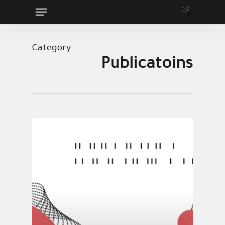
Menu
Ski
t
Close
mai
Menu
Category
conten
Publicatoins